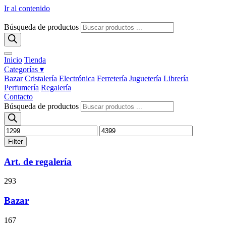
Ir al contenido
Búsqueda de productos
Inicio
Tienda
Categorías ▾
Bazar
Cristalería
Electrónica
Ferretería
Juguetería
Librería
Perfumería
Regalería
Contacto
Búsqueda de productos
Filter
Art. de regalería
293
Bazar
167