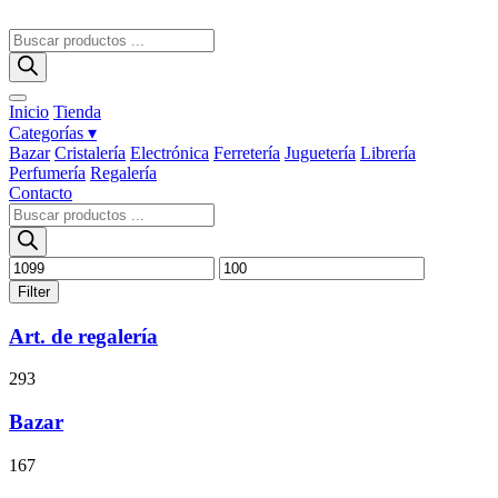
Ir
al
Búsqueda
contenido
de
productos
Inicio
Tienda
Categorías ▾
Bazar
Cristalería
Electrónica
Ferretería
Juguetería
Librería
Perfumería
Regalería
Contacto
Búsqueda
de
productos
Filter
Art. de regalería
293
Bazar
167