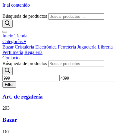
Ir al contenido
Búsqueda de productos
Inicio
Tienda
Categorías ▾
Bazar
Cristalería
Electrónica
Ferretería
Juguetería
Librería
Perfumería
Regalería
Contacto
Búsqueda de productos
Filter
Art. de regalería
293
Bazar
167