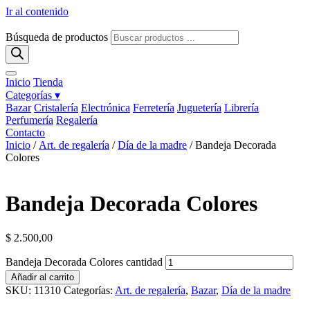
Ir al contenido
Búsqueda de productos
Inicio
Tienda
Categorías ▾
Bazar
Cristalería
Electrónica
Ferretería
Juguetería
Librería
Perfumería
Regalería
Contacto
Inicio
/
Art. de regalería
/
Día de la madre
/ Bandeja Decorada
Colores
Bandeja Decorada Colores
$
2.500,00
Bandeja Decorada Colores cantidad
Añadir al carrito
SKU:
11310
Categorías:
Art. de regalería
,
Bazar
,
Día de la madre