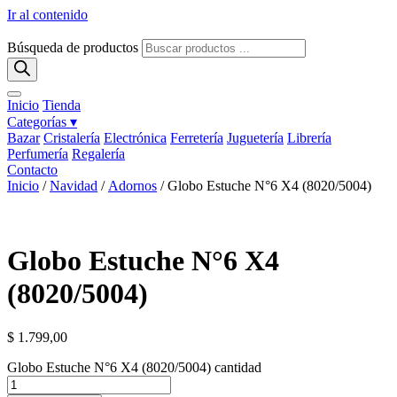
Ir al contenido
Búsqueda de productos
Inicio
Tienda
Categorías ▾
Bazar
Cristalería
Electrónica
Ferretería
Juguetería
Librería
Perfumería
Regalería
Contacto
Inicio
/
Navidad
/
Adornos
/ Globo Estuche N°6 X4 (8020/5004)
Globo Estuche N°6 X4
(8020/5004)
$
1.799,00
Globo Estuche N°6 X4 (8020/5004) cantidad