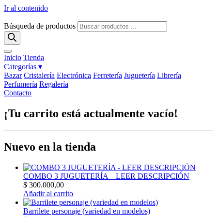
Ir al contenido
Búsqueda de productos
Inicio
Tienda
Categorías ▾
Bazar
Cristalería
Electrónica
Ferretería
Juguetería
Librería
Perfumería
Regalería
Contacto
¡Tu carrito está actualmente vacío!
Nuevo en la tienda
COMBO 3 JUGUETERÍA – LEER DESCRIPCIÓN
$
300.000,00
Añadir al carrito
Barrilete personaje (variedad en modelos)