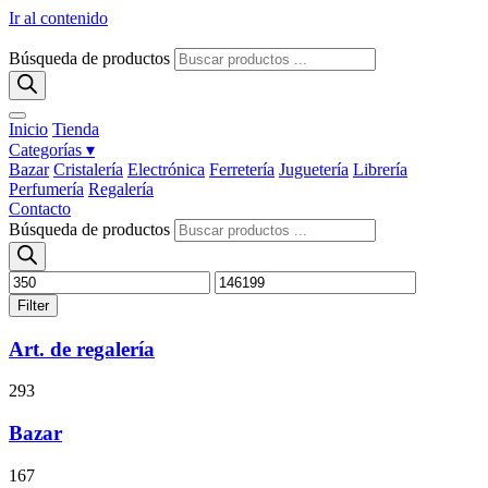
Ir al contenido
Búsqueda de productos
Inicio
Tienda
Categorías ▾
Bazar
Cristalería
Electrónica
Ferretería
Juguetería
Librería
Perfumería
Regalería
Contacto
Búsqueda de productos
Filter
Art. de regalería
293
Bazar
167