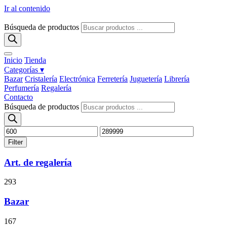
Ir al contenido
Búsqueda de productos
Inicio
Tienda
Categorías ▾
Bazar
Cristalería
Electrónica
Ferretería
Juguetería
Librería
Perfumería
Regalería
Contacto
Búsqueda de productos
Filter
Art. de regalería
293
Bazar
167