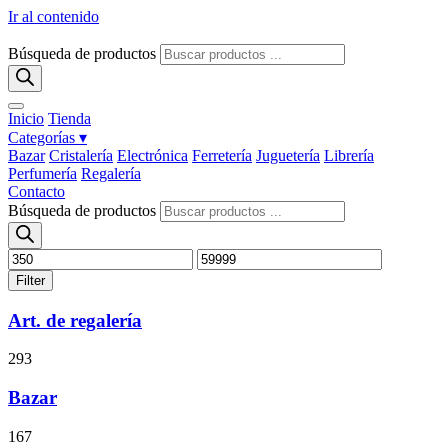
Ir al contenido
Búsqueda de productos
Inicio
Tienda
Categorías ▾
Bazar
Cristalería
Electrónica
Ferretería
Juguetería
Librería
Perfumería
Regalería
Contacto
Búsqueda de productos
Filter
Art. de regalería
293
Bazar
167