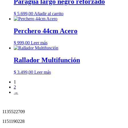
Paragua largo negro reforzado
$
5.699,00
Añadir al carrito
Perchero 44cm Acero
$
999,00
Leer más
Rallador Multifunción
$
3.499,00
Leer más
1
2
→
1135522709
1151190228