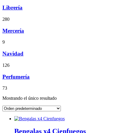
Librería
280
Mercería
9
Navidad
126
Perfumería
73
Mostrando el único resultado
Bengalas x4 Cienfuegos