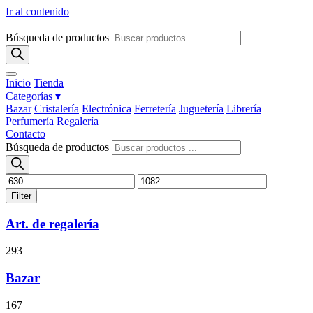
Ir al contenido
Búsqueda de productos
Inicio
Tienda
Categorías ▾
Bazar
Cristalería
Electrónica
Ferretería
Juguetería
Librería
Perfumería
Regalería
Contacto
Búsqueda de productos
Filter
Art. de regalería
293
Bazar
167