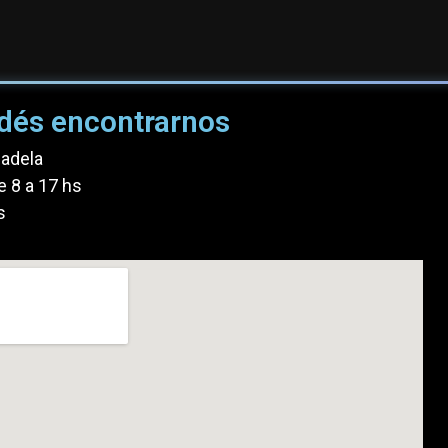
dés encontrarnos
dadela
e 8 a 17 hs
s