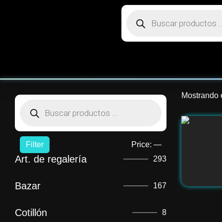
Mostrando e
Filter
Price:
—
Art. de regalería
293
Bazar
167
Cotillón
8