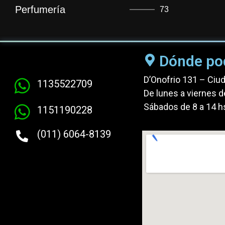
Perfumería
73
Dónde po
D’Onofrio 131 – Ciu
1135522709
De lunes a viernes d
Sábados de 8 a 14 h
1151190228
(011) 6064-8139