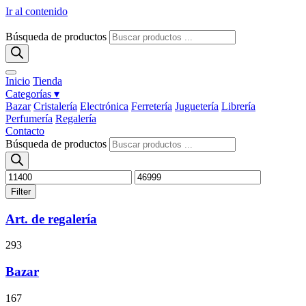
Ir al contenido
Búsqueda de productos
Inicio
Tienda
Categorías ▾
Bazar
Cristalería
Electrónica
Ferretería
Juguetería
Librería
Perfumería
Regalería
Contacto
Búsqueda de productos
Filter
Art. de regalería
293
Bazar
167