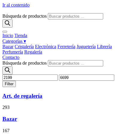
Ir al contenido
Búsqueda de productos
Inicio
Tienda
Categorías ▾
Bazar
Cristalería
Electrónica
Ferretería
Juguetería
Librería
Perfumería
Regalería
Contacto
Búsqueda de productos
Filter
Art. de regalería
293
Bazar
167