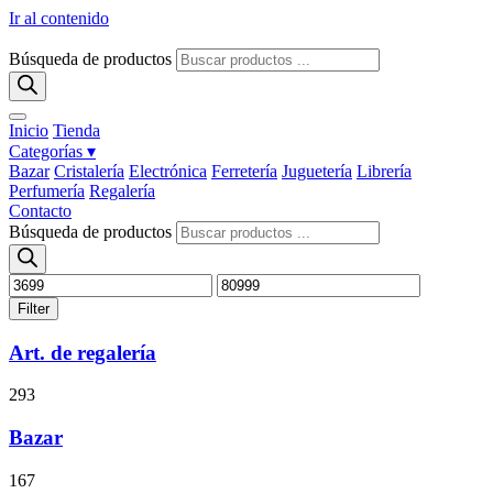
Ir al contenido
Búsqueda de productos
Inicio
Tienda
Categorías ▾
Bazar
Cristalería
Electrónica
Ferretería
Juguetería
Librería
Perfumería
Regalería
Contacto
Búsqueda de productos
Filter
Art. de regalería
293
Bazar
167