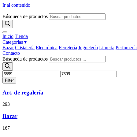
Ir al contenido
Búsqueda de productos
Inicio
Tienda
Categorías ▾
Bazar
Cristalería
Electrónica
Ferretería
Juguetería
Librería
Perfumería
Contacto
Búsqueda de productos
Filter
Art. de regalería
293
Bazar
167