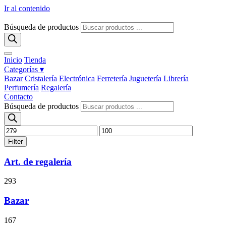
Ir al contenido
Búsqueda de productos
Inicio
Tienda
Categorías ▾
Bazar
Cristalería
Electrónica
Ferretería
Juguetería
Librería
Perfumería
Regalería
Contacto
Búsqueda de productos
Filter
Art. de regalería
293
Bazar
167