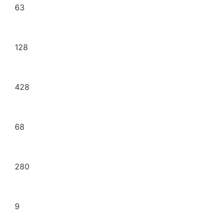
63
Ferretería
128
Juguetería
428
Kiosco
68
Librería
280
Mercería
9