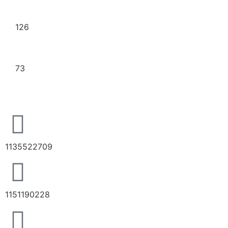
Navidad
126
Perfumería
73
1135522709
1151190228