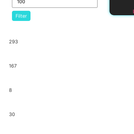
Filter
Art. de regalería
293
Bazar
167
Cotillón
8
Cristalería
30
Electrónica