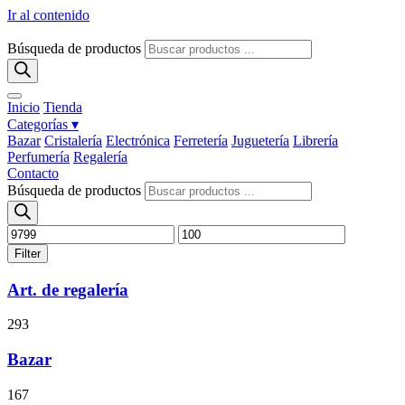
Ir al contenido
Búsqueda de productos
Inicio
Tienda
Categorías ▾
Bazar
Cristalería
Electrónica
Ferretería
Juguetería
Librería
Perfumería
Regalería
Contacto
Búsqueda de productos
Filter
Art. de regalería
293
Bazar
167