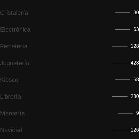
Cristalería
30
Electrónica
63
Ferretería
128
Juguetería
428
Kiosco
68
Librería
280
Mercería
9
Navidad
126