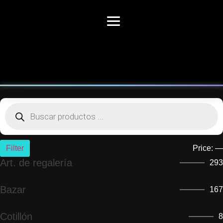
Filter
Price:
—
Art. de regalería
293
Bazar
167
Cotillón
8