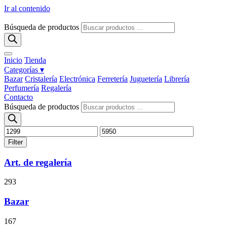
Ir al contenido
Búsqueda de productos
Inicio
Tienda
Categorías ▾
Bazar
Cristalería
Electrónica
Ferretería
Juguetería
Librería
Perfumería
Regalería
Contacto
Búsqueda de productos
Filter
Art. de regalería
293
Bazar
167