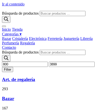
Ir al contenido
Búsqueda de productos
Inicio
Tienda
Categorías ▾
Bazar
Cristalería
Electrónica
Ferretería
Juguetería
Librería
Perfumería
Regalería
Contacto
Búsqueda de productos
Filter
Art. de regalería
293
Bazar
167