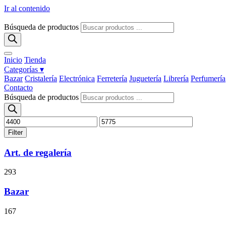
Ir al contenido
Búsqueda de productos
Inicio
Tienda
Categorías ▾
Bazar
Cristalería
Electrónica
Ferretería
Juguetería
Librería
Perfumería
Contacto
Búsqueda de productos
Filter
Art. de regalería
293
Bazar
167