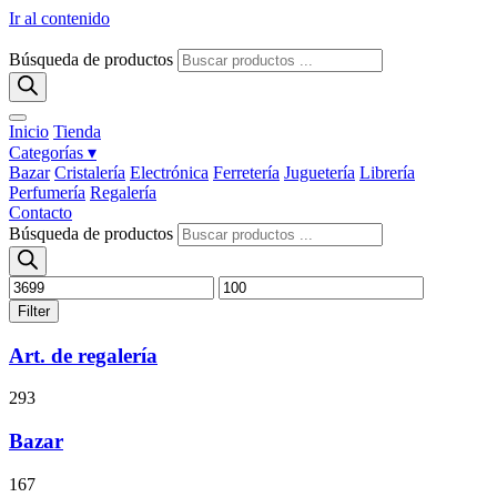
Ir al contenido
Búsqueda de productos
Inicio
Tienda
Categorías ▾
Bazar
Cristalería
Electrónica
Ferretería
Juguetería
Librería
Perfumería
Regalería
Contacto
Búsqueda de productos
Filter
Art. de regalería
293
Bazar
167