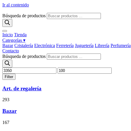
Ir al contenido
Búsqueda de productos
Inicio
Tienda
Categorías ▾
Bazar
Cristalería
Electrónica
Ferretería
Juguetería
Librería
Perfumería
Contacto
Búsqueda de productos
Filter
Art. de regalería
293
Bazar
167