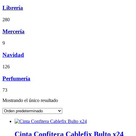
Librería
280
Mercería
9
Navidad
126
Perfumería
73
Mostrando el único resultado
Cinta Confitera Cablefix Bulto x24