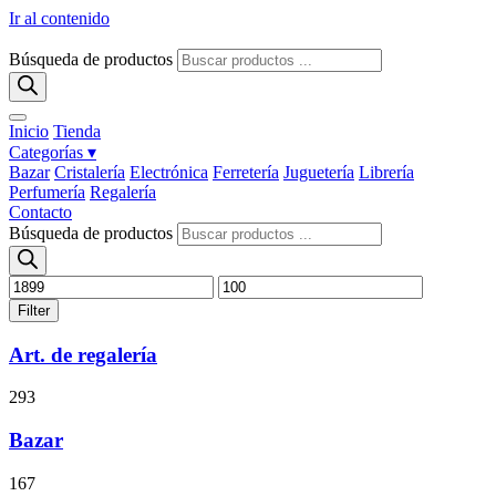
Ir al contenido
Búsqueda de productos
Inicio
Tienda
Categorías ▾
Bazar
Cristalería
Electrónica
Ferretería
Juguetería
Librería
Perfumería
Regalería
Contacto
Búsqueda de productos
Filter
Art. de regalería
293
Bazar
167