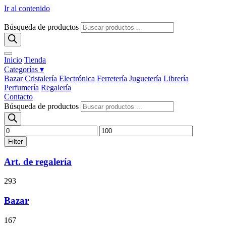
Ir al contenido
Búsqueda de productos
Inicio
Tienda
Categorías ▾
Bazar
Cristalería
Electrónica
Ferretería
Juguetería
Librería
Perfumería
Regalería
Contacto
Búsqueda de productos
Filter
Art. de regalería
293
Bazar
167