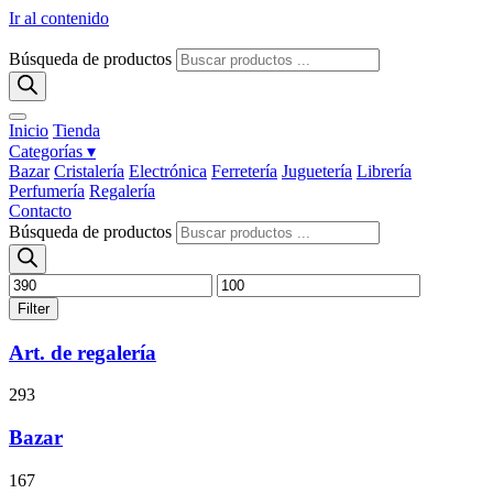
Ir al contenido
Búsqueda de productos
Inicio
Tienda
Categorías ▾
Bazar
Cristalería
Electrónica
Ferretería
Juguetería
Librería
Perfumería
Regalería
Contacto
Búsqueda de productos
Filter
Art. de regalería
293
Bazar
167