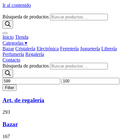
Ir al contenido
Búsqueda de productos
Inicio
Tienda
Categorías ▾
Bazar
Cristalería
Electrónica
Ferretería
Juguetería
Librería
Perfumería
Regalería
Contacto
Búsqueda de productos
Filter
Art. de regalería
293
Bazar
167