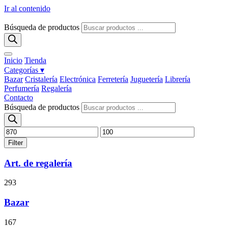
Ir al contenido
Búsqueda de productos
Inicio
Tienda
Categorías ▾
Bazar
Cristalería
Electrónica
Ferretería
Juguetería
Librería
Perfumería
Regalería
Contacto
Búsqueda de productos
Filter
Art. de regalería
293
Bazar
167