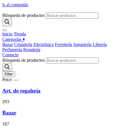
Ir al contenido
Búsqueda de productos
Inicio
Tienda
Categorías ▾
Bazar
Cristalería
Electrónica
Ferretería
Juguetería
Librería
Perfumería
Regalería
Contacto
Búsqueda de productos
Filter
Price:
—
Art. de regalería
293
Bazar
167