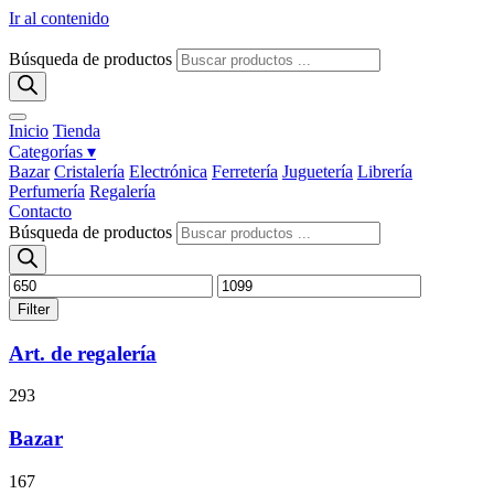
Ir al contenido
Búsqueda de productos
Inicio
Tienda
Categorías ▾
Bazar
Cristalería
Electrónica
Ferretería
Juguetería
Librería
Perfumería
Regalería
Contacto
Búsqueda de productos
Filter
Art. de regalería
293
Bazar
167