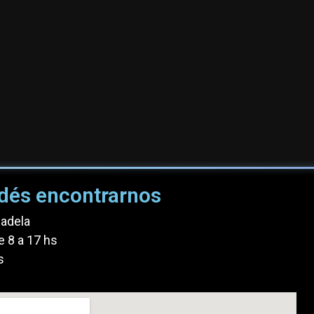
dés encontrarnos
dadela
e 8 a 17 hs
s