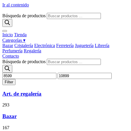
Ir al contenido
Búsqueda de productos
Inicio
Tienda
Categorías ▾
Bazar
Cristalería
Electrónica
Ferretería
Juguetería
Librería
Perfumería
Regalería
Contacto
Búsqueda de productos
Filter
Art. de regalería
293
Bazar
167