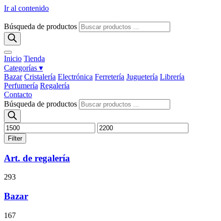
Ir al contenido
Búsqueda de productos
Inicio
Tienda
Categorías ▾
Bazar
Cristalería
Electrónica
Ferretería
Juguetería
Librería
Perfumería
Regalería
Contacto
Búsqueda de productos
Filter
Art. de regalería
293
Bazar
167