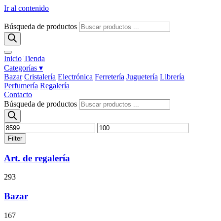
Ir al contenido
Búsqueda de productos
Inicio
Tienda
Categorías ▾
Bazar
Cristalería
Electrónica
Ferretería
Juguetería
Librería
Perfumería
Regalería
Contacto
Búsqueda de productos
Filter
Art. de regalería
293
Bazar
167