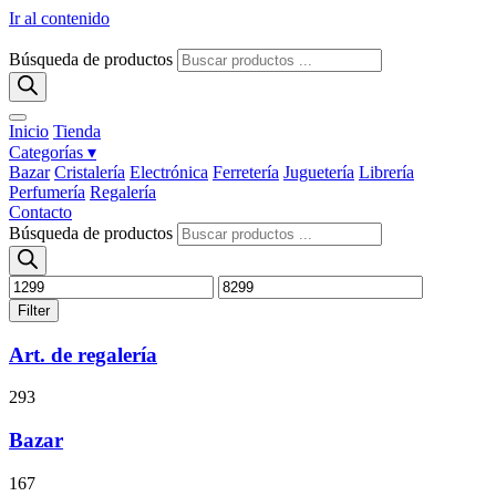
Ir al contenido
Búsqueda de productos
Inicio
Tienda
Categorías ▾
Bazar
Cristalería
Electrónica
Ferretería
Juguetería
Librería
Perfumería
Regalería
Contacto
Búsqueda de productos
Filter
Art. de regalería
293
Bazar
167