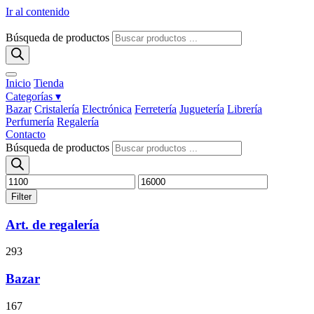
Ir al contenido
Búsqueda de productos
Inicio
Tienda
Categorías ▾
Bazar
Cristalería
Electrónica
Ferretería
Juguetería
Librería
Perfumería
Regalería
Contacto
Búsqueda de productos
Filter
Art. de regalería
293
Bazar
167