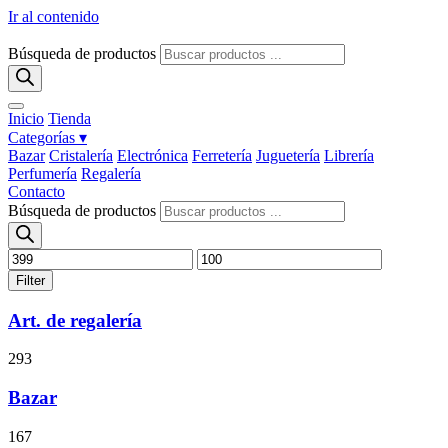
Ir al contenido
Búsqueda de productos
Inicio
Tienda
Categorías ▾
Bazar
Cristalería
Electrónica
Ferretería
Juguetería
Librería
Perfumería
Regalería
Contacto
Búsqueda de productos
Filter
Art. de regalería
293
Bazar
167