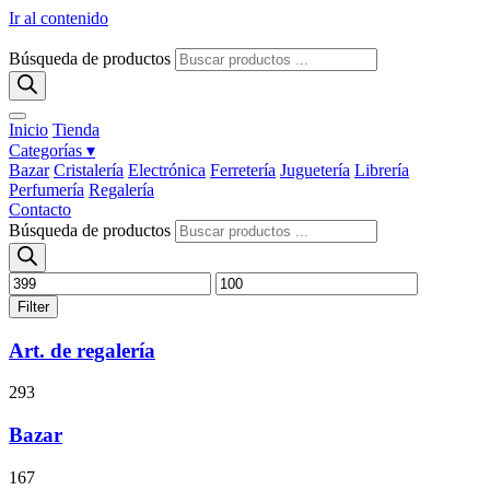
Ir al contenido
Búsqueda de productos
Inicio
Tienda
Categorías ▾
Bazar
Cristalería
Electrónica
Ferretería
Juguetería
Librería
Perfumería
Regalería
Contacto
Búsqueda de productos
Filter
Art. de regalería
293
Bazar
167