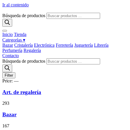
Ir al contenido
Búsqueda de productos
Inicio
Tienda
Categorías ▾
Bazar
Cristalería
Electrónica
Ferretería
Juguetería
Librería
Perfumería
Regalería
Contacto
Búsqueda de productos
Filter
Price:
—
Art. de regalería
293
Bazar
167