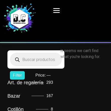
It seems we can't find
what you're looking for.
Filter
Price:
—
Art. de regalería
293
Bazar
167
Cotillón
8