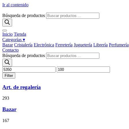
Ir al contenido
Búsqueda de productos
Inicio
Tienda
Categorías ▾
Bazar
Cristalería
Electrónica
Ferretería
Juguetería
Librería
Perfumería
Contacto
Búsqueda de productos
Filter
Art. de regalería
293
Bazar
167