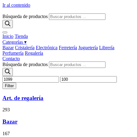
Ir al contenido
Búsqueda de productos
Inicio
Tienda
Categorías ▾
Bazar
Cristalería
Electrónica
Ferretería
Juguetería
Librería
Perfumería
Regalería
Contacto
Búsqueda de productos
Filter
Art. de regalería
293
Bazar
167