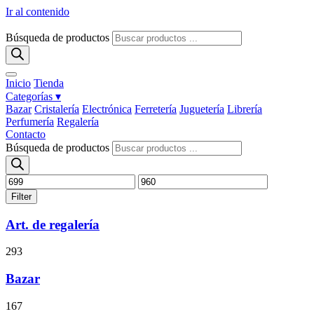
Ir al contenido
Búsqueda de productos
Inicio
Tienda
Categorías ▾
Bazar
Cristalería
Electrónica
Ferretería
Juguetería
Librería
Perfumería
Regalería
Contacto
Búsqueda de productos
Filter
Art. de regalería
293
Bazar
167