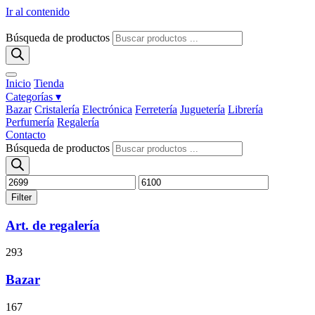
Ir al contenido
Búsqueda de productos
Inicio
Tienda
Categorías ▾
Bazar
Cristalería
Electrónica
Ferretería
Juguetería
Librería
Perfumería
Regalería
Contacto
Búsqueda de productos
Filter
Art. de regalería
293
Bazar
167