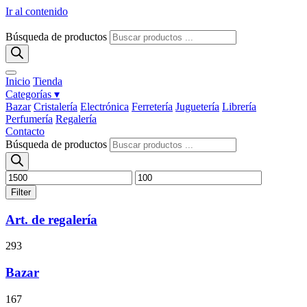
Ir al contenido
Búsqueda de productos
Inicio
Tienda
Categorías ▾
Bazar
Cristalería
Electrónica
Ferretería
Juguetería
Librería
Perfumería
Regalería
Contacto
Búsqueda de productos
Filter
Art. de regalería
293
Bazar
167