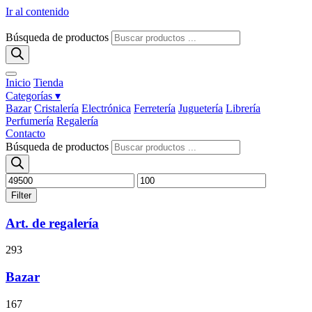
Ir al contenido
Búsqueda de productos
Inicio
Tienda
Categorías ▾
Bazar
Cristalería
Electrónica
Ferretería
Juguetería
Librería
Perfumería
Regalería
Contacto
Búsqueda de productos
Filter
Art. de regalería
293
Bazar
167