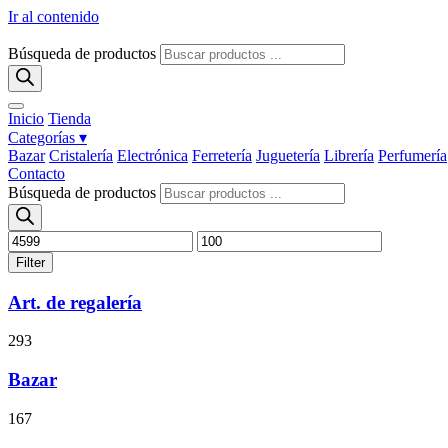
Ir al contenido
Búsqueda de productos
Inicio
Tienda
Categorías ▾
Bazar
Cristalería
Electrónica
Ferretería
Juguetería
Librería
Perfumería
Contacto
Búsqueda de productos
Filter
Art. de regalería
293
Bazar
167