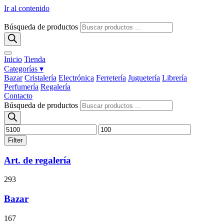
Ir al contenido
Búsqueda de productos
Inicio
Tienda
Categorías ▾
Bazar
Cristalería
Electrónica
Ferretería
Juguetería
Librería
Perfumería
Regalería
Contacto
Búsqueda de productos
Filter
Art. de regalería
293
Bazar
167